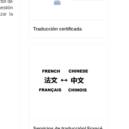
ctor de
estión
zar la
Traducción certificada
Traducción certificada
Contactar ahora
Servicios de traducción| Francés desde o hacia chino