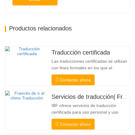
Productos relacionados
Traducción certificada
Las traducciones certificadas se utilizan
con fines formales en los que el
destinatario necesita una confirmación
Contactar ahora
para confirmar la precisión y la
integridad de la traducción. Para la
presentación a colegios, tribunales y
Servicios de traducción| Francés desde o hacia chino
varios gobiernos municipales, estatales
IBF ofrece servicios de traducción
y federales, este tipo de traducción...
certificada para uso personal y uso
oficial de universidades, tribunales y
Contactar ahora
muchos gobiernos locales. Nosotros
seleccione solo traductores nativos con