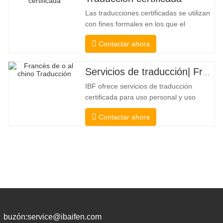
Las traducciones certificadas se utilizan
con fines formales en los que el
destinatario necesita una confirmación
Contactar ahora
para confirmar la precisión y la
integridad de la traducción. Para la
presentación a colegios, tribunales y
Servicios de traducción| Francés desde o hacia chino
varios gobiernos municipales, estatales
IBF ofrece servicios de traducción
y federales, este tipo de traducción
certificada para uso personal y uso
oficial de universidades, tribunales y
Contactar ahora
muchos gobiernos locales. Nosotros
seleccione solo traductores nativos con
credenciales profesionales y
académicas comprobadas. Antes de
obtener la certificación, los probaremos
buzón:
service@ibaifen.com