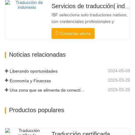
credenciales profesionales y
Servicios de traducción| indonesio desde o hacia chino
académicas comprobadas. Antes de
IBF selecciona solo traductores nativos,
obtener la certificación, los
con credenciales profesionales y
probaremos...
académicas comprobadas. Antes de
Contactar ahora
obtener la certificación, los probaremos
estrictamente. Monitoreamos y medimos
continuamente su desempeño de
Noticias relacionadas
acuerdo con los estándares de calidad
definidos por las industrias.
Transmitimos su...
2024-05-09
Liberando oportunidades
2023-03-20
Economía y Finanzas
2023-03-20
Una zona que se alimenta de conectividad y digitalización
Productos populares
Traducción certificada