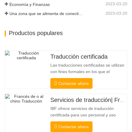
2023-03-20
Economía y Finanzas
2023-03-20
Una zona que se alimenta de conectividad y digitalización
Productos populares
Traducción certificada
Las traducciones certificadas se utilizan
con fines formales en los que el
destinatario necesita una confirmación
Contactar ahora
para confirmar la precisión y la
integridad de la traducción. Para la
presentación a colegios, tribunales y
Servicios de traducción| Francés desde o hacia chino
varios gobiernos municipales, estatales
IBF ofrece servicios de traducción
y federales, este tipo de traducción
certificada para uso personal y uso
oficial de universidades, tribunales y
Contactar ahora
muchos gobiernos locales. Nosotros