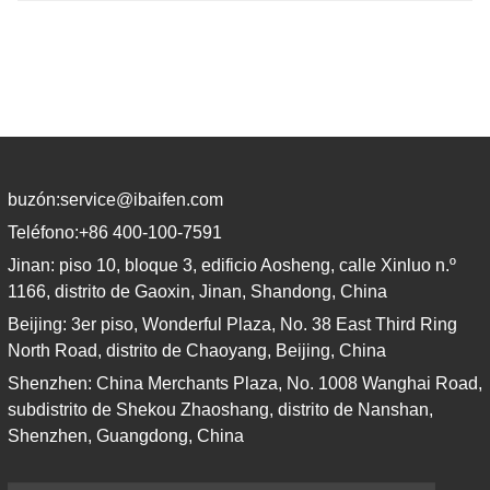
seleccione solo traductores nativos con
credenciales profesionales y
académicas comprobadas. Antes de
obtener la certificación, los probaremos
buzón:
service@ibaifen.com
Teléfono:
+86 400-100-7591
Jinan: piso 10, bloque 3, edificio Aosheng, calle Xinluo n.º
1166, distrito de Gaoxin, Jinan, Shandong, China
Beijing: 3er piso, Wonderful Plaza, No. 38 East Third Ring
North Road, distrito de Chaoyang, Beijing, China
Shenzhen: China Merchants Plaza, No. 1008 Wanghai Road,
subdistrito de Shekou Zhaoshang, distrito de Nanshan,
Shenzhen, Guangdong, China