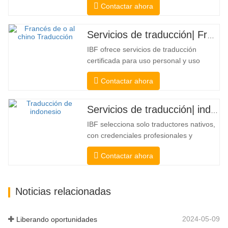
Contactar ahora
para confirmar la precisión y la
integridad de la traducción. Para la
presentación a colegios, tribunales y
Servicios de traducción| Francés desde o hacia chino
varios gobiernos municipales, estatales
IBF ofrece servicios de traducción
y federales, este tipo de traducción...
certificada para uso personal y uso
oficial de universidades, tribunales y
Contactar ahora
muchos gobiernos locales. Nosotros
seleccione solo traductores nativos con
credenciales profesionales y
Servicios de traducción| indonesio desde o hacia chino
académicas comprobadas. Antes de
IBF selecciona solo traductores nativos,
obtener la certificación, los
con credenciales profesionales y
probaremos...
académicas comprobadas. Antes de
Contactar ahora
obtener la certificación, los probaremos
estrictamente. Monitoreamos y medimos
continuamente su desempeño de
Noticias relacionadas
acuerdo con los estándares de calidad
definidos por las industrias.
Transmitimos su...
2024-05-09
Liberando oportunidades