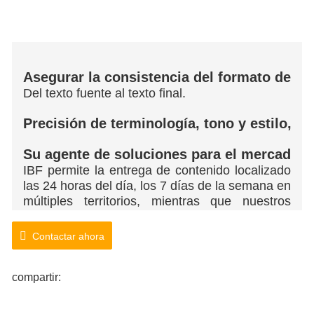
Asegurar la consistencia del formato de l
Del texto fuente al texto final.
Precisión de terminología, tono y estilo, e
Su agente de soluciones para el mercado g
IBF permite la entrega de contenido localizado
las 24 horas del día, los 7 días de la semana en
múltiples territorios, mientras que nuestros
equipos dedicados brindan soporte específico
de la industria. Podemos trabajar en decenas
Contactar ahora
de idiomas simultáneamente mientras
brindamos una calidad excepcional, mejoramos
compartir:
la percepción de la marca y generamos
confianza para los clientes en todo el mundo.