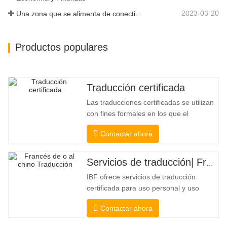
2023-03-20
Una zona que se alimenta de conectividad y digitalización
Productos populares
Traducción certificada
Las traducciones certificadas se utilizan
con fines formales en los que el
destinatario necesita una confirmación
Contactar ahora
para confirmar la precisión y la
integridad de la traducción. Para la
presentación a colegios, tribunales y
Servicios de traducción| Francés desde o hacia chino
varios gobiernos municipales, estatales
IBF ofrece servicios de traducción
y federales, este tipo de traducción
certificada para uso personal y uso
oficial de universidades, tribunales y
Contactar ahora
muchos gobiernos locales. Nosotros
seleccione solo traductores nativos con