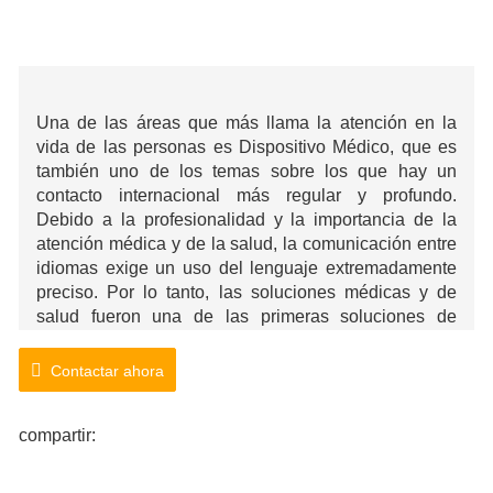
Una de las áreas que más llama la atención en la
vida de las personas es Dispositivo Médico, que es
también uno de los temas sobre los que hay un
contacto internacional más regular y profundo.
Debido a la profesionalidad y la importancia de la
atención médica y de la salud, la comunicación entre
idiomas exige un uso del lenguaje extremadamente
preciso. Por lo tanto, las soluciones médicas y de
salud fueron una de las primeras soluciones de
servicios lingüísticos completamente desarrolladas
por ibaifen que pueden brindar los resultados más
Contactar ahora
confiables para cada encargo.
compartir: