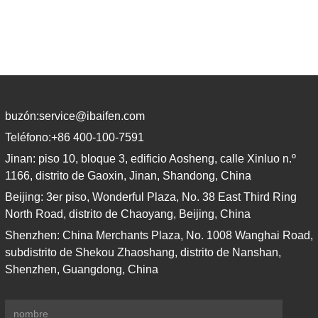
credenciales profesionales y
académicas comprobadas. Antes de
obtener la certificación, los probaremos
buzón:
service@ibaifen.com
Teléfono:
+86 400-100-7591
Jinan: piso 10, bloque 3, edificio Aosheng, calle Xinluo n.º
1166, distrito de Gaoxin, Jinan, Shandong, China
Beijing: 3er piso, Wonderful Plaza, No. 38 East Third Ring
North Road, distrito de Chaoyang, Beijing, China
Shenzhen: China Merchants Plaza, No. 1008 Wanghai Road,
subdistrito de Shekou Zhaoshang, distrito de Nanshan,
Shenzhen, Guangdong, China