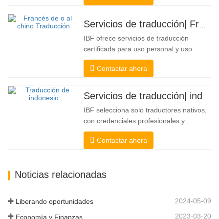
integridad de la traducción. Para la
presentación a colegios, tribunales y
Servicios de traducción| Francés desde o hacia chino
varios gobiernos municipales, estatales
IBF ofrece servicios de traducción
y federales, este tipo de traducción...
certificada para uso personal y uso
oficial de universidades, tribunales y
Contactar ahora
muchos gobiernos locales. Nosotros
seleccione solo traductores nativos con
credenciales profesionales y
Servicios de traducción| indonesio desde o hacia chino
académicas comprobadas. Antes de
IBF selecciona solo traductores nativos,
obtener la certificación, los
con credenciales profesionales y
probaremos...
académicas comprobadas. Antes de
Contactar ahora
obtener la certificación, los probaremos
estrictamente. Monitoreamos y medimos
continuamente su desempeño de
Noticias relacionadas
acuerdo con los estándares de calidad
definidos por las industrias.
Transmitimos su...
2024-05-09
Liberando oportunidades
2023-03-20
Economía y Finanzas